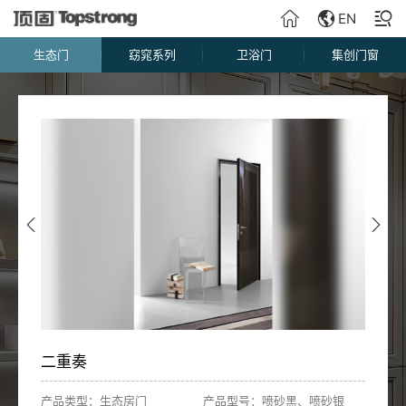
EN
生态门
窈窕系列
卫浴门
集创门窗
二重奏
产品类型：生态房门
产品型号：喷砂黑、喷砂银